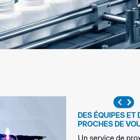
DES ÉQUIPES ET
SERVICES DE M
ASSISTANCE À D
UN LABORATOIRE
PROCHES DE VO
SHOWROOM POUR
Audits, Maintenan
Une assistance ex
PROJETS
Un service de pro
et connectée