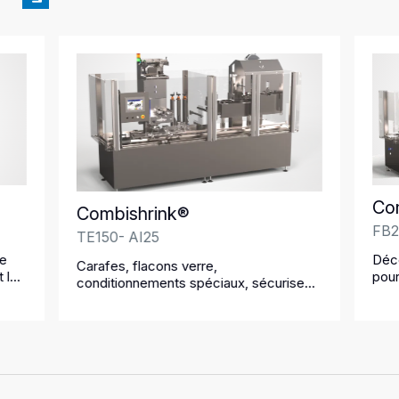
Co
Combishrink®
FB2
TE150- AI25
de
Déco
Carafes, flacons verre,
 le
pour
conditionnements spéciaux, sécurisez
effe
vos produits