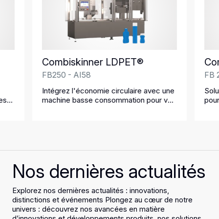
Combiskinner LDPET®
Co
FB250 - AI58
FB 
Intégrez l'économie circulaire avec une
Solu
es
machine basse consommation pour vos
pour
emballages PET
Nos dernières actualités
Explorez nos dernières actualités : innovations,
distinctions et événements Plongez au cœur de notre
univers : découvrez nos avancées en matière
d’innovations et développements produits, nos solutions