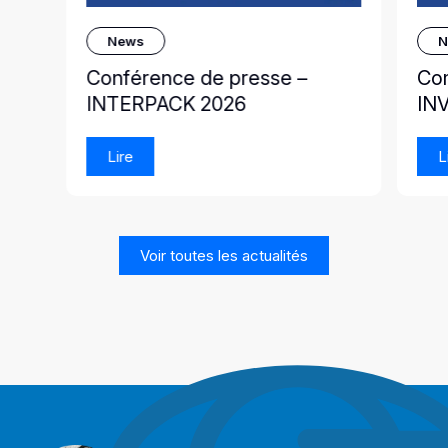
News
N
Conférence de presse –
Co
INTERPACK 2026
IN
Lire
L
Voir toutes les actualités