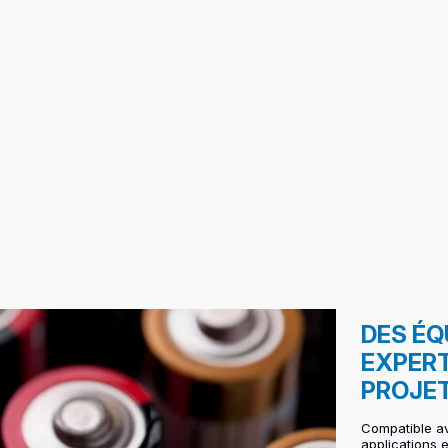
DES É
EXPERT
PROJE
Compatible av
applications e