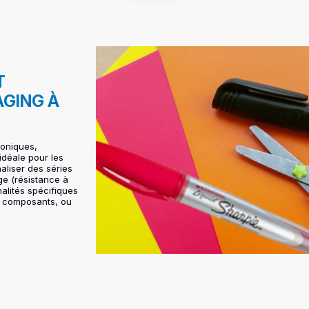
T
AGING À
coniques,
 idéale pour les
aliser des séries
age (résistance à
nalités spécifiques
es composants, ou