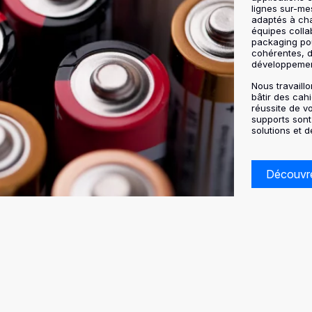
lignes sur-m
adaptés à cha
équipes colla
packaging pou
cohérentes, d
développement
Nous travaill
bâtir des cah
réussite de vo
supports sont
solutions et 
Découvre