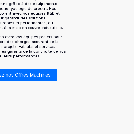
esure grâce à des équipements
que typologie de produit. Nos
borent avec vos équipes R&D et
r garantir des solutions
urables et performantes, du
 à la mise en œuvre industrielle.
ons avec vos équipes projets pour
iers des charges assurant de la
s projets. Fablabs et services
 les garants de la continuité de vos
de leurs performances.
z nos Offres Machines