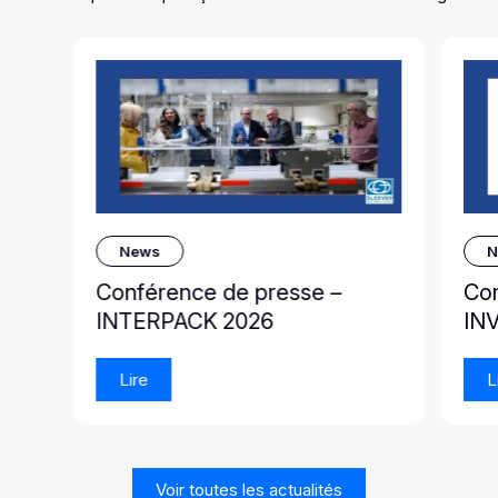
News
N
Conférence de presse –
Co
INTERPACK 2026
IN
Lire
L
Voir toutes les actualités