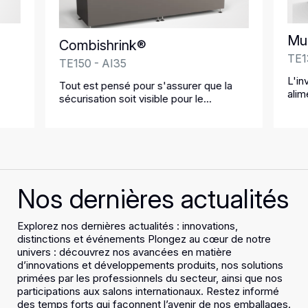
Mul
Combishrink®
TE1
TE150 - AI35
L'in
Tout est pensé pour s'assurer que la
alim
sécurisation soit visible pour le
mai
consommateur quel que soit le marché
Nos dernières actualités
Explorez nos dernières actualités : innovations,
distinctions et événements Plongez au cœur de notre
univers : découvrez nos avancées en matière
d’innovations et développements produits, nos solutions
primées par les professionnels du secteur, ainsi que nos
participations aux salons internationaux. Restez informé
des temps forts qui façonnent l’avenir de nos emballages.