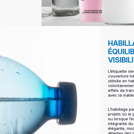
HABILL
ÉQUILI
VISIBIL
L’étiquette sl
couverture tot
utilisée en ha
volontairemen
effets de tra
avec la matiè
L’habillage pa
projets où le 
ou lorsque l’e
intégrante d
élégante, mod
attentes des