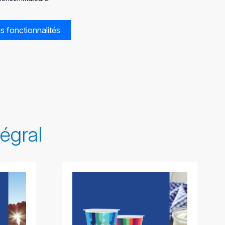
s fonctionnalités
tégral