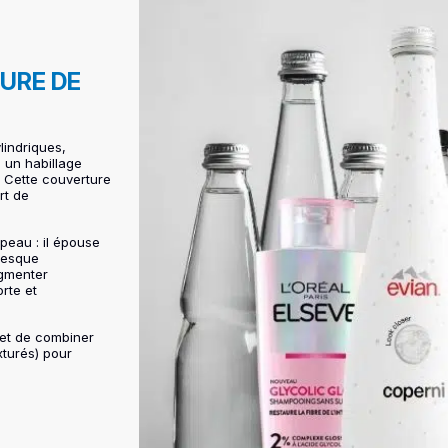
TURE DE
lindriques,
 un habillage
). Cette couverture
rt de
peau : il épouse
presque
egmenter
orte et
met de combiner
exturés) pour