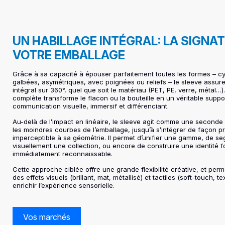
UN HABILLAGE INTÉGRAL: LA SIGNA
VOTRE EMBALLAGE
Grâce à sa capacité à épouser parfaitement toutes les formes – cy
galbées, asymétriques, avec poignées ou reliefs – le sleeve assure
intégral sur 360°, quel que soit le matériau (PET, PE, verre, métal…
complète transforme le flacon ou la bouteille en un véritable suppo
communication visuelle, immersif et différenciant.
Au-delà de l’impact en linéaire, le sleeve agit comme une seconde 
les moindres courbes de l’emballage, jusqu’à s’intégrer de façon 
imperceptible à sa géométrie. Il permet d’unifier une gamme, de s
visuellement une collection, ou encore de construire une identité f
immédiatement reconnaissable.
Cette approche ciblée offre une grande flexibilité créative, et per
des effets visuels (brillant, mat, métallisé) et tactiles (soft-touch, t
enrichir l’expérience sensorielle.
Vos marchés