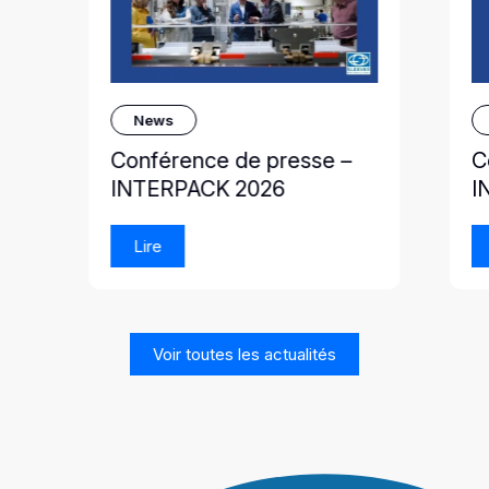
News
Conférence de presse –
C
INTERPACK 2026
I
Lire
Voir toutes les actualités