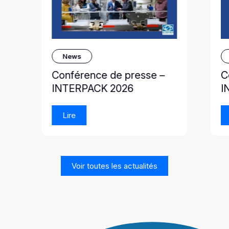
News
Conférence de presse –
C
INTERPACK 2026
I
Lire
Voir toutes les actualités