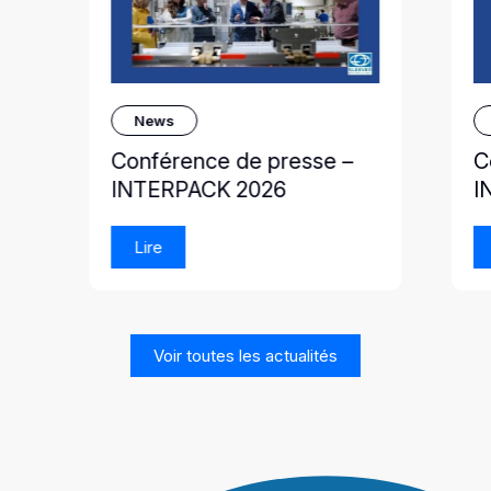
News
Conférence de presse –
C
INTERPACK 2026
I
Lire
Voir toutes les actualités