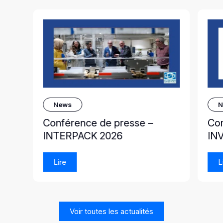
News
N
Conférence de presse –
Co
INTERPACK 2026
IN
Lire
L
Voir toutes les actualités