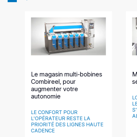
Le magasin multi-bobines
M
Combireel, pour
s
augmenter votre
autonomie
L
L
S
LE CONFORT POUR
A
L'OPÉRATEUR RESTE LA
PRIORITÉ DES LIGNES HAUTE
CADENCE