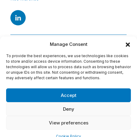
Manage Consent
To provide the best experiences, we use technologies like cookies
to store and/or access device information. Consenting to these
technologies will allow us to process data such as browsing behavior
or unique IDs on this site. Not consenting or withdrawing consent,
Adresse
may adversely affect certain features and functions.
15 Av. Arago
91420 Morangis
Accept
Tel : 01 69 74 75 76
Deny
Conditions d'utilisation:
View preferences
Mentions légales
Politique de cookies
Cookie Policy