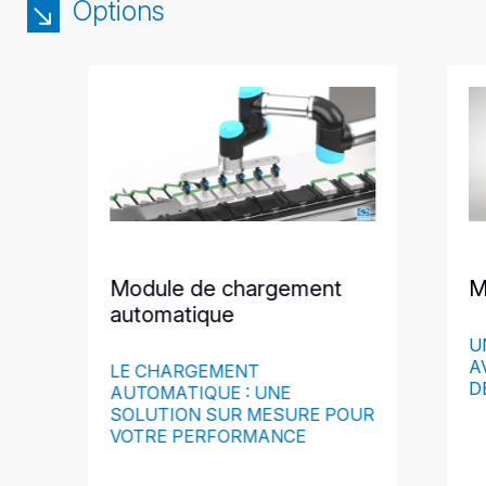
Options
Module de chargement
M
automatique
U
A
LE CHARGEMENT
D
AUTOMATIQUE : UNE
SOLUTION SUR MESURE POUR
VOTRE PERFORMANCE