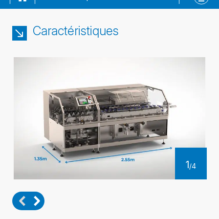
la
fiche
Caractéristiques
1
/
4