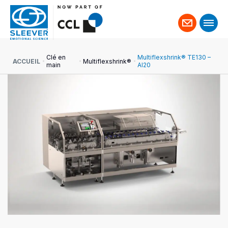
Contact
Clé en
Multiflexshrink® TE130 –
ACCUEIL
Multiflexshrink®
main
AI20