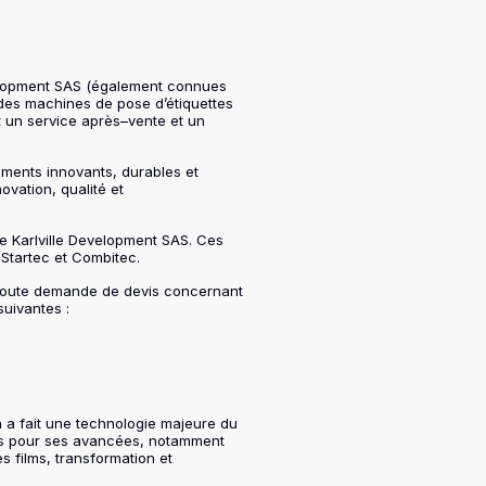
evelopment SAS (également connues
 des machines de pose d’étiquettes
 un service après–vente et un
ements innovants, durables et
ovation, qualité et
de Karlville Development SAS. Ces
Startec et Combitec.
 toute demande de devis concernant
suivantes :
n a fait une technologie majeure du
es pour ses avancées, notamment
s films, transformation et