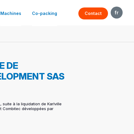
fr
Machines
Co-packing
Contact
en
le
Vins & spiritueux
Soin de la personne
E DE
Beauté
VELOPMENT SAS
Pharmaceutique
uite à la liquidation de Karlville
 et Combitec développées par