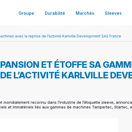
Groupe
Durabilité
Marchés
Sleeves
hines avec la reprise de l’activité Karlville Development SAS France
A propos
Partenaire d’une croissance durab
Laitier
Habillage
Machines clé en main
Conditionnement à façon
Nos implantations
Produits éco-conçus
Boisson
Information
Machines de spécialités
Expertise pour chaque marché
PANSION ET ÉTOFFE SA GAMM
Carrières
Alimentaire
Sécurisation
Machines autonomes
 DE L’ACTIVITÉ KARLVILLE DE
Actualités
Entretien de la maison
Promotion
Services machines
DIY & bricolage
Connectivité
 mondialement reconnu dans l’industrie de l’étiquette sleeve, annonce, s
riels et immatériels liés aux gammes de machines Tampertec, Startec,