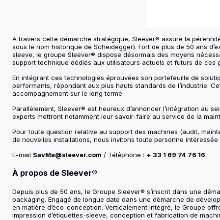
A travers cette démarche stratégique, Sleever® assure la pérennit
sous le nom historique de
Scheidegger
). Fort de plus de 50 ans d
sleeve, le groupe Sleever® dispose désormais des moyens nécessai
support technique dédiés aux utilisateurs actuels et futurs de ce
En intégrant ces technologies éprouvées son portefeuille de soluti
performants, répondant aux plus hauts standards de l’industrie. Cett
accompagnement sur le long terme.
Parallèlement, Sleever® est heureux d’annoncer l’intégration au s
experts mettront notamment leur savoir-faire au service de la ma
Pour toute question relative au support des machines (audit, m
de nouvelles installations, nous invitons toute personne intéress
E-mail
SavMa@sleever.com
/ Téléphone :
+ 33 1 69 74 76 16
.
À propos de Sleever®
Depuis plus de 50 ans, le Groupe Sleever® s’inscrit dans une démar
packaging. Engagé de longue date dans une démarche de dévelop
en matière d’éco-conception. Verticalement intégré, le Groupe offre 
impression d’étiquettes-sleeve, conception et fabrication de mac