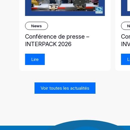
News
N
Conférence de presse –
Co
INTERPACK 2026
IN
Lire
L
Voir toutes les actualités