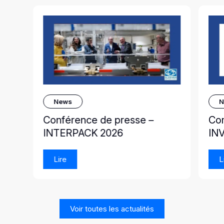
News
N
Conférence de presse –
Co
INTERPACK 2026
IN
Lire
L
Voir toutes les actualités