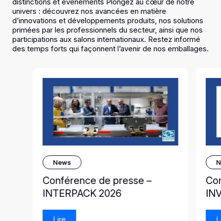
distinctions et événements Plongez au cœur de notre
univers : découvrez nos avancées en matière
d’innovations et développements produits, nos solutions
primées par les professionnels du secteur, ainsi que nos
participations aux salons internationaux. Restez informé
des temps forts qui façonnent l’avenir de nos emballages.
News
N
Conférence de presse –
Co
INTERPACK 2026
IN
Lire
L