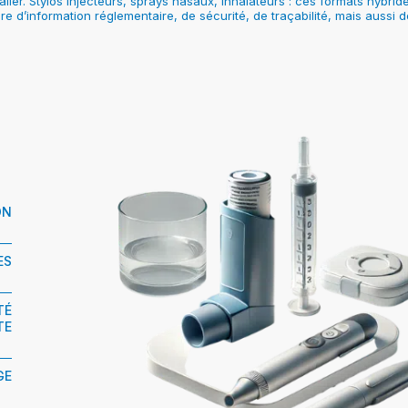
talier. Stylos injecteurs, sprays nasaux, inhalateurs : ces formats hyb
re d’information réglementaire, de sécurité, de traçabilité, mais aussi de
ON
ES
TÉ
TE
GE