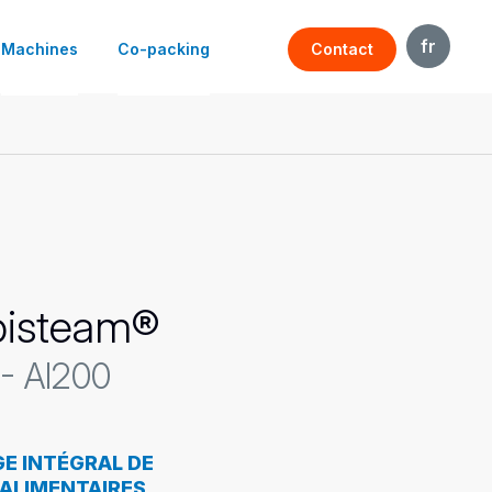
fr
Machines
Co-packing
Contact
en
le
Vins & spiritueux
Soin de la personne
Beauté
Pharmaceutique
isteam®
- AI200
E INTÉGRAL DE
 ALIMENTAIRES