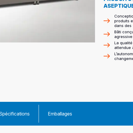
ASEPTIQUE
Conceptio
produits 
dans des 
Bâti conç
agressive
La qualit
attendue
L’autonom
changeme
Spécifications
Emballages