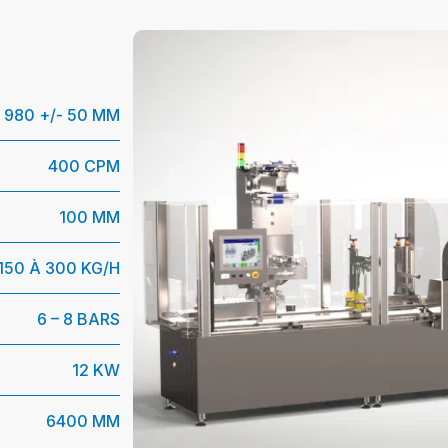
980 +/- 50 MM
400 CPM
100 MM
150 À 300 KG/H
6 – 8 BARS
12 KW
6400 MM