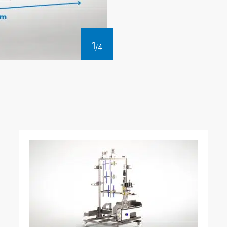
1
/
4