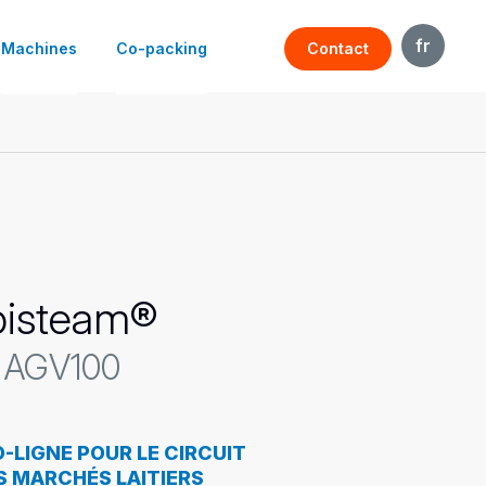
fr
Machines
Co-packing
Contact
en
le
Vins & spiritueux
Soin de la personne
Beauté
Pharmaceutique
isteam®
 AGV100
-LIGNE POUR LE CIRCUIT
S MARCHÉS LAITIERS