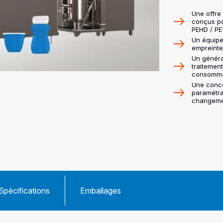
Une offre
conçus pou
PEHD / P
Un équipe
empreinte
Un généra
traitemen
consomma
Une conce
paramétra
changeme
Spécifications
Emballages