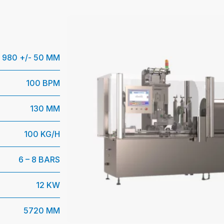
980 +/- 50 MM
100 BPM
130 MM
100 KG/H
6 – 8 BARS
12 KW
5720 MM